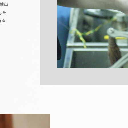
輸出
もた
生産