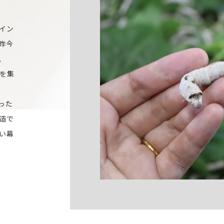
イン
昨今
、
を集
った
造で
い幕