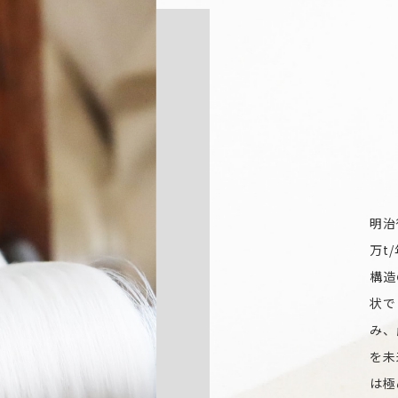
明治
万t
構造
状で
み、
を未
は極